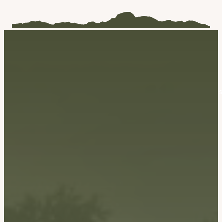
Les Cabanes du Lizon vous propose 4 cabanes perchées dan
les Hautes-Pyrénées.
06 12 24 28 17
cabanes.lizon@gmail.com
19 Cami de Hauroy, 65190 Bernadets-Dessus