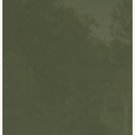
Plan du site
Accueil
Nos cabanes
Aïga-Lua
Merisia
La Grange
Chez Liza
Prestations
Activités & Alentours
Galerie
Contact
Bon cadeau
Réserver
Mentions légales
Contact