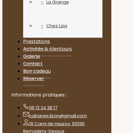
La Grange
Chez Liza
Prestations
Activités & Alentours
Galerie
Contact
Bon cadeau
Réserver
Informations pratiques :
06 12 24 28 17
cabanes.lizon@gmail.com
19 Cami de Hauroy, 65190
Bernadets-Dessus