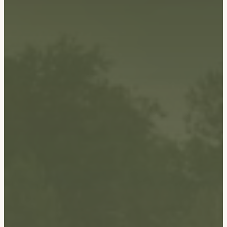
19 Cami de Hauroy, 65190 Bernadets-Dessus
Plan du site
Accueil
Nos cabanes
Aïga-Lua
Merisia
La Grange
Chez Liza
Prestations
Activités & Alentours
Galerie
Contact
Bon cadeau
Réserver