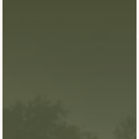
Les Cabanes du Lizon vous propose 4 cabanes perchées dan
les Hautes-Pyrénées.
06 12 24 28 17
cabanes.lizon@gmail.com
19 Cami de Hauroy, 65190 Bernadets-Dessus
Plan du site