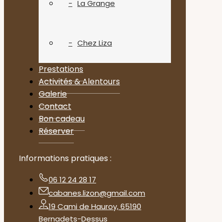
La Grange
Chez Liza
Prestations
Activités & Alentours
Galerie
Contact
Bon cadeau
Réserver
Informations pratiques :
06 12 24 28 17
cabanes.lizon@gmail.com
19 Cami de Hauroy, 65190
Bernadets-Dessus