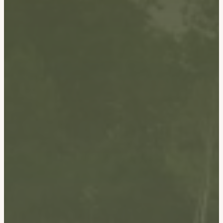
Accueil
Nos cabanes
Aïga-Lua
Merisia
La Grange
Chez Liza
Prestations
Activités & Alentours
Galerie
Contact
Bon cadeau
Réserver
Mentions légales
Contact
CGV
Mentions légales