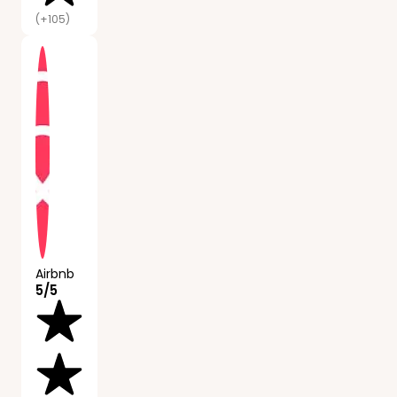
(+105)
Airbnb
5/5